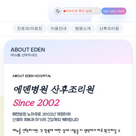
외래진료 확인 실패
062-260-3000
진료과/의료진
이용안내
병원소개
산후조리원
ABOUT EDEN
메뉴를 선택하세요.
ABOUT EDEN HOSPITAL
산후조리원
산후조리원
시설 안내
산후조리원
산후조리원
에덴병원 갤러리
에덴병원 산후조리원
감염예방을 위해 방문객 면회를 전면 금지하고
이용안내
문화센터
영양안내 · 병원직영
[15% 할인]
에덴병원 산후조리원 이용 약관 및 서비스 요금 안내
있습니다.
Since 2002
입니다.
에덴병원 산후조리원 이용 약관 및 서비스 요금 안내입
에덴병원 산후문화센터 프로그램 안내입니다.
매일 신선한 식재료로 정성껏 준비합니다.
산모와 신생아의 안전을 최우선으로 고려하여 운영합
1
/
54
에덴병원 산후문화센터
에덴병원 산후조리원
【에덴병원산후조리원 이용약관】
에덴병원 노하우로 2002년 개원하여
니다.
‹
산모의 회복과 아기의 건강까지 케어합니다
다양한 프로그램으로
🍽️
에덴병원 산후조리원
산모전용 산후관리실 · 피부관리실 운영
본 약관은 에덴병원산후조리원 제반시설물 이용에 관한
메뉴를 선택하시면, 각 항목에 대한 상세 내용을 이 영역에서 바로 확인하실 수
산모와 아이가 행복한
조리원 전용 모유수유실 · 신생아실 운영
수하기 위해 작성합니다.
“