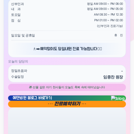
월요일
산후체질관리 - 산후요가
산부인과
평일 AM 09:00 ~ PM 06:00
제 4조 시설 이용료
리사의 손길로 완성됩니다.
내 과
평일 AM 09:00 ~ PM 05:00
화요일
신생아 목욕 배우기
토요일
AM 08:30 ~ PM 12:30
제1항 이용료는 본 산후조리원에서 정한 요금체계
산후조리원에서는
1주 - 모유수유와 신생아관
점 심
PM 01:00 ~ PM 02:00
운영 안내
완납합니다.
리
수요일
산후문화센
(산부인과 진료가능)
제2항 쌍둥이 입소 시 신생아 1인당 1주 기준 금
정성을 다하는 맛과 영양으로 산모님의 건강과
2주 - 육아와 산후피부관리
터
일요일 및 공휴일
휴 진
산모와 아기의 회복을 위한 운영 포인트
회복을 위해 최선을 다합니다.
목요일
산후체질관리 - 산후요가
제5조 환불
1주 - 모빌만들기
01
✨
Premium Menu
🚶‍➡️예약없이도 당일내원 진료 가능합니다🚶‍♀️
금요일
빈틈없는 의료지원 서비스
제1항 [입실전 계약의 해제]
2주 - 아기마사지 배워보기
오늘의 담당의
주2회, 주1
피부관리(단계별), 샴푸서
병원과 연계한 산모와 신생아의 건강 및 치료에
1. 이용자는 입실 전에 계약을 해제할 수 있습니다
피부관리실
회
비스
정밀초음파
-
빈틈없는 의료지원 서비스를 제공합니다.
따라 계약금을 환급합니다.
수술일정
임종찬 원장
02
산후회복관리
① 사업자의 귀책사유로 계약을 해제한 경우 : 계약
🎁 선물 같은 아기 천사들이 오늘도 축복 속에 태어났습니다
모자동실 시스템 운영
② 이용자의 귀책사유로 해약을 해제한 경우
회복 프로그램(예약/추가 관리 포함)
에덴병원 블로그 바로가기
산모의 건강과 아기의 안정을 먼저 생각하는 모
- 입실 예정일 9일 이전부터 : 계약금 전액 미환급
··· 진료예약하기 ···
자동실 위주의 시스템을 운영합니다. 코로나 19
- 입실 예정일 10일 이전부터 20일 이전까지 : 계
안내
내용
장소
감염예방을 위해 일시적으로 운영하지 않습니
- 입실 예정일 21일 이전부터 30일 이전까지 : 계
기본관리(1회)
1주일
산모건강
다.
- 입실 예정일 31일 이전 또는 계약 후 24시간 이
관리추가(가슴, 등, 복부, 골반 또
이상
관리실
는 V관리) - 예약
03