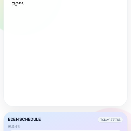
있습니다.
문화를 만듭니다.
체계적인 산후프로그램 운영
매일 아침 구매로
제 1조 계약 및 예약
신선한 먹거리를 제공합니다.
시설 안내
조리 기간 동안 산모 회복과 육아 적응을 돕는 프로그
램이 운영됩니다. (프로그램은 조리원 운영 사정에 따
제1항 산후조리원 계약은 본인이 예약 신청 후 예
직영운영으로
2002년 5월에 개설하여 오랜 전통의 노하우
라 변경될 수 있습니다.)
위생까지 철저하게 관리합니다.
로 산모의 편안한 휴식과 아기의 건강에 최선
제 2조 조리원 사용
매일 프로그램
을 다합니다.
“
제1항 산후조리원 산모 1인 1실을 원칙으로 합니다
🛒
매일 운영되는 기본 케어 프로그램 안내
제2항 출산의 특성상 예정일이 앞 당겨지거나 늦
새벽 도매시장
당일 구매 · 당일 조리
급이 원활 하지 않을 경우 분만병원에서 대기 후 입
🧼
안내
내용
장소
는 당일부터 포함하며 비용 지불은 후불제이므로
위생관리
직영 운영 시스템
다.)
황토찜질
👩‍🍳
산후관리실
전문 인력
영양사 · 조리사
매일프로그램
산후관리
제 3조 사용기간
손발/어깨관리
피부관리실
에덴병원은
제1항 사용기간은 6박7일을 기본으로 하며 사용
요일별 프로그램
과 산모가 상호 협의하여 결정 합니다.
1
엄마의 건강을 위해, 매일 새벽 도매시장에서
제2항 입실 시간은 익일 12: 00 이후이며 퇴실 시
하루를 시작합니다.
요일/주차별 운영 프로그램 안내
오후12:00 이후 50%, 18:00 이후는 100% 가산
2
식재료 구매부터 위생관리까지, 직영운영시스
EDEN SCHEDULE
TODAY STATUS
제3항 예정대로 입실 하지 못할 경우 사전연락으로
템으로 철저하게 관리합니다.
안내
내용
장소
진료시간
3
정성을 담은 식사는 전문 영양사와 베테랑 조